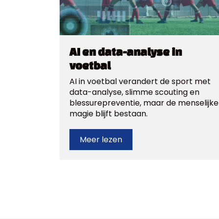
AI en data-analyse in
voetbal
AI in voetbal verandert de sport met
data-analyse, slimme scouting en
blessurepreventie, maar de menselijke
magie blijft bestaan.
Meer lezen