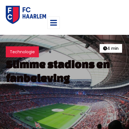
4 min
Technologie
Slimme stadions en
fanbeleving