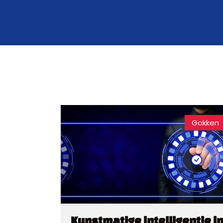
Gokken
Kunstmatige intelligentie i